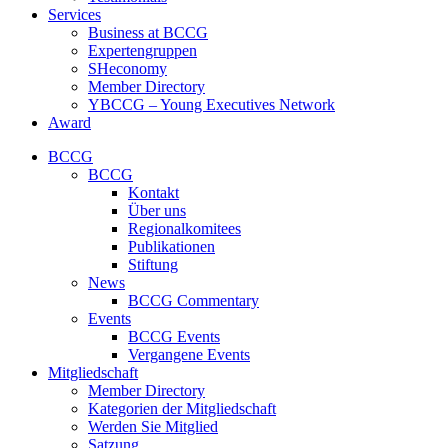
Services
Business at BCCG
Expertengruppen
SHeconomy
Member Directory
YBCCG – Young Executives Network
Award
BCCG
BCCG
Kontakt
Über uns
Regionalkomitees
Publikationen
Stiftung
News
BCCG Commentary
Events
BCCG Events
Vergangene Events
Mitgliedschaft
Member Directory
Kategorien der Mitgliedschaft
Werden Sie Mitglied
Satzung