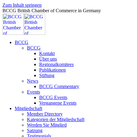
Zum Inhalt springen
BCCG British Chamber of Commerce in Germany
BCCG
BCCG
Kontakt
Über uns
Regionalkomitees
Publikationen
Stiftung
News
BCCG Commentary
Events
BCCG Events
Vergangene Events
Mitgliedschaft
Member Directory
Kategorien der Mitgliedschaft
Werden Sie Mitglied
Satzung
Testimonials