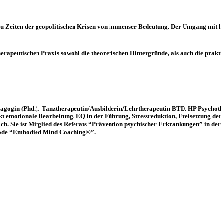
e zu Zeiten der geopolitischen Krisen von immenser Bedeutung. Der Umgang mit 
herapeutischen Praxis sowohl die theoretischen Hintergründe, als auch die prakt
 Pädagogin (Phd.), Tanztherapeutin/Ausbilderin/Lehrtherapeutin BTD, HP Psyc
nkt emotionale Bearbeitung, EQ in der Führung, Stressreduktion, Freisetzung de
lich. Sie ist Mitglied des Referats “Prävention psychischer Erkrankungen” in de
ethode “Embodied Mind Coaching®”.