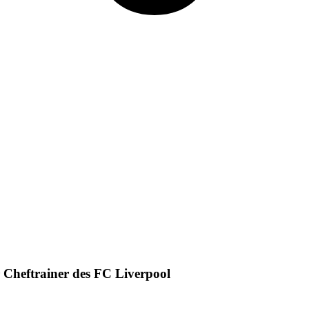
r Cheftrainer des FC Liverpool
, der beide Länder und die gemeinsame Leidenschaft zum Fußball miteinander verbu