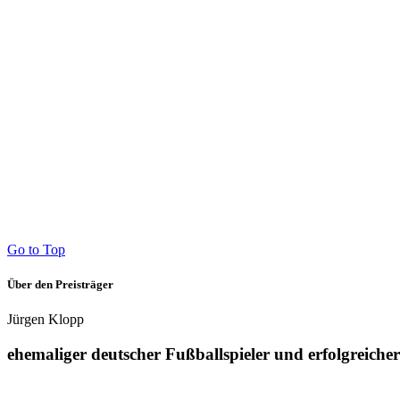
Go to Top
Über den Preisträger
Jürgen Klopp
ehemaliger deutscher Fußballspieler und erfolgreiche
Erster Preisträger des #Freundship-Awards wird in diesem Jahr Jürgen Klopp sein